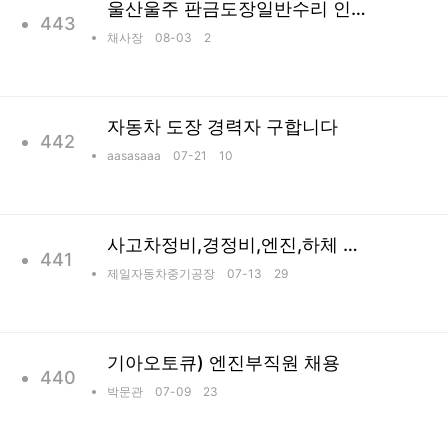
울산울주 판금도장일반수리 인재를 찾습니다
443
채사장
08-03 2
자동차 도장 경력자 구합니다
442
aasasaaa
07-21 10
사고차정비,경정비,엔진,하체 정비사님
441
제일자동차중기공장
07-13 29
기아오토큐) 엔진부직원 채용
440
박문관
07-09 23