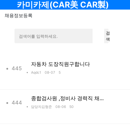
메뉴
카미카제(CAR美 CAR製)
채용정보등록
검
색
자동차 도장직원구합니다
445
Aqdc1
08-07 5
종합검사원 ,정비사 경력직 채용합니다.
444
담당자김형준
08-06 50